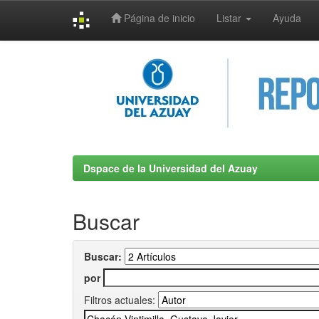
Página de inicio
Listar
Ayuda
Skip
navigation
Dspace de la Universidad del Azuay
Buscar
Buscar:
por
Filtros actuales: