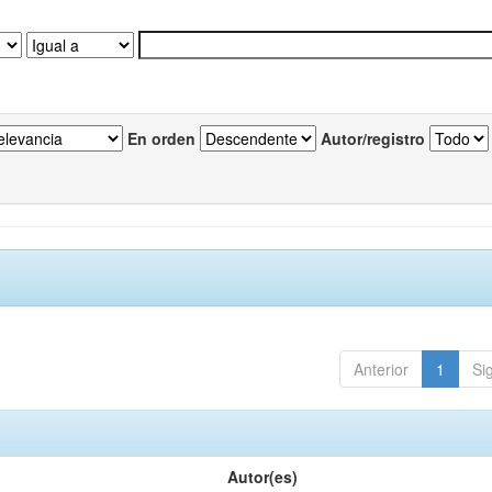
En orden
Autor/registro
Anterior
1
Si
Autor(es)