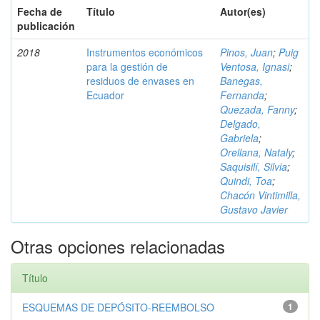
Fecha de
Título
Autor(es)
publicación
2018
Instrumentos económicos
Pinos, Juan
;
Puig
para la gestión de
Ventosa, Ignasi
;
residuos de envases en
Banegas,
Ecuador
Fernanda
;
Quezada, Fanny
;
Delgado,
Gabriela
;
Orellana, Nataly
;
Saquisilí, Silvia
;
Quindi, Toa
;
Chacón Vintimilla,
Gustavo Javier
Otras opciones relacionadas
Título
ESQUEMAS DE DEPÓSITO-REEMBOLSO
1