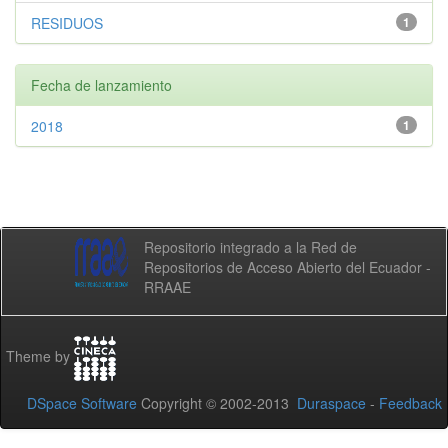
RESIDUOS
1
Fecha de lanzamiento
2018
1
Repositorio integrado a la Red de
Repositorios de Acceso Abierto del Ecuador -
RRAAE
Theme by
DSpace Software
Copyright © 2002-2013
Duraspace
-
Feedback