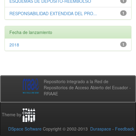
ESQUEMAS DE DEPÓSITO-REEMBOLSO
1
RESPONSABILIDAD EXTENDIDA DEL PRO...
1
Fecha de lanzamiento
2018
1
Repositorio integrado a la Red de
Repositorios de Acceso Abierto del Ecuador -
RRAAE
Theme by
DSpace Software
Copyright © 2002-2013
Duraspace
-
Feedback