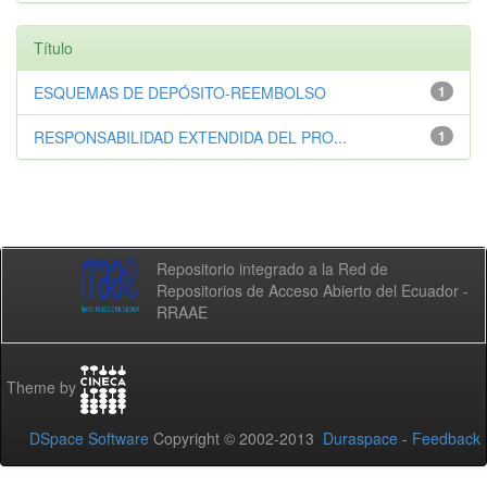
Título
ESQUEMAS DE DEPÓSITO-REEMBOLSO
1
RESPONSABILIDAD EXTENDIDA DEL PRO...
1
Repositorio integrado a la Red de
Repositorios de Acceso Abierto del Ecuador -
RRAAE
Theme by
DSpace Software
Copyright © 2002-2013
Duraspace
-
Feedback