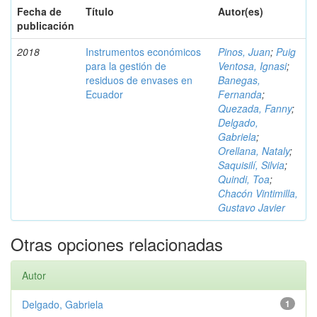
Fecha de
Título
Autor(es)
publicación
2018
Instrumentos económicos
Pinos, Juan
;
Puig
para la gestión de
Ventosa, Ignasi
;
residuos de envases en
Banegas,
Ecuador
Fernanda
;
Quezada, Fanny
;
Delgado,
Gabriela
;
Orellana, Nataly
;
Saquisilí, Silvia
;
Quindi, Toa
;
Chacón Vintimilla,
Gustavo Javier
Otras opciones relacionadas
Autor
Delgado, Gabriela
1