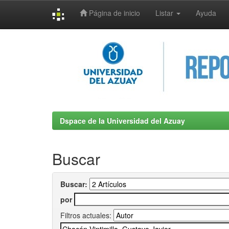
Página de inicio
Listar
Ayuda
Skip
navigation
Dspace de la Universidad del Azuay
Buscar
Buscar:
por
Filtros actuales: