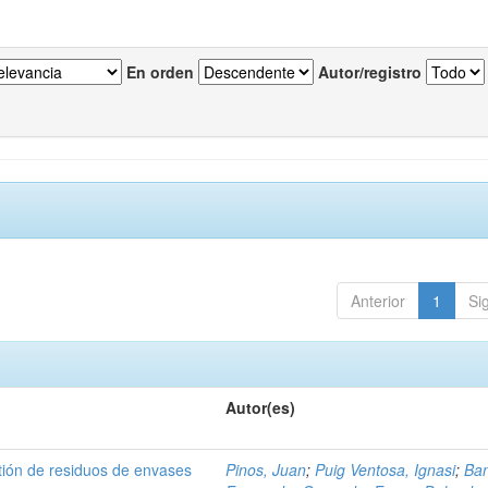
En orden
Autor/registro
Anterior
1
Si
Autor(es)
tión de residuos de envases
Pinos, Juan
;
Puig Ventosa, Ignasi
;
Ba