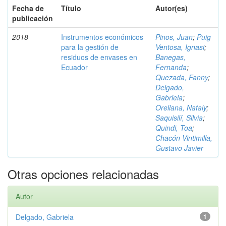
Fecha de
Título
Autor(es)
publicación
2018
Instrumentos económicos
Pinos, Juan
;
Puig
para la gestión de
Ventosa, Ignasi
;
residuos de envases en
Banegas,
Ecuador
Fernanda
;
Quezada, Fanny
;
Delgado,
Gabriela
;
Orellana, Nataly
;
Saquisilí, Silvia
;
Quindi, Toa
;
Chacón Vintimilla,
Gustavo Javier
Otras opciones relacionadas
Autor
Delgado, Gabriela
1