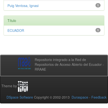
Puig Ventosa, Ignasi
1
Título
ECUADOR
1
Repositorio integrado a la Red de
Repositorios de Acceso Abierto del Ecuador -
RRAAE
Theme by
DSpace Software
Copyright © 2002-2013
Duraspace
-
Feedback