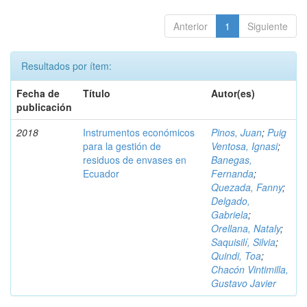
Anterior
1
Siguiente
Resultados por ítem:
Fecha de
Título
Autor(es)
publicación
2018
Instrumentos económicos
Pinos, Juan
;
Puig
para la gestión de
Ventosa, Ignasi
;
residuos de envases en
Banegas,
Ecuador
Fernanda
;
Quezada, Fanny
;
Delgado,
Gabriela
;
Orellana, Nataly
;
Saquisilí, Silvia
;
Quindi, Toa
;
Chacón Vintimilla,
Gustavo Javier