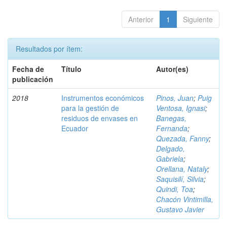
Anterior
1
Siguiente
Resultados por ítem:
Fecha de
Título
Autor(es)
publicación
2018
Instrumentos económicos
Pinos, Juan
;
Puig
para la gestión de
Ventosa, Ignasi
;
residuos de envases en
Banegas,
Ecuador
Fernanda
;
Quezada, Fanny
;
Delgado,
Gabriela
;
Orellana, Nataly
;
Saquisilí, Silvia
;
Quindi, Toa
;
Chacón Vintimilla,
Gustavo Javier