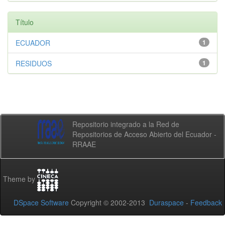
Título
ECUADOR
1
RESIDUOS
1
Repositorio integrado a la Red de
Repositorios de Acceso Abierto del Ecuador -
RRAAE
Theme by
DSpace Software
Copyright © 2002-2013
Duraspace
-
Feedback