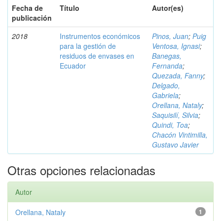
Fecha de
Título
Autor(es)
publicación
2018
Instrumentos económicos
Pinos, Juan
;
Puig
para la gestión de
Ventosa, Ignasi
;
residuos de envases en
Banegas,
Ecuador
Fernanda
;
Quezada, Fanny
;
Delgado,
Gabriela
;
Orellana, Nataly
;
Saquisilí, Silvia
;
Quindi, Toa
;
Chacón Vintimilla,
Gustavo Javier
Otras opciones relacionadas
Autor
Orellana, Nataly
1