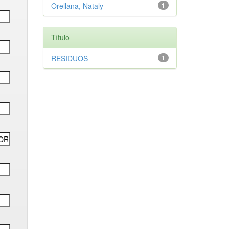
Orellana, Nataly
1
Título
RESIDUOS
1