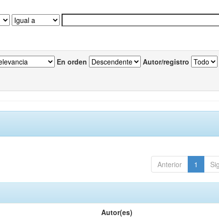
En orden
Autor/registro
Anterior
1
Si
Autor(es)