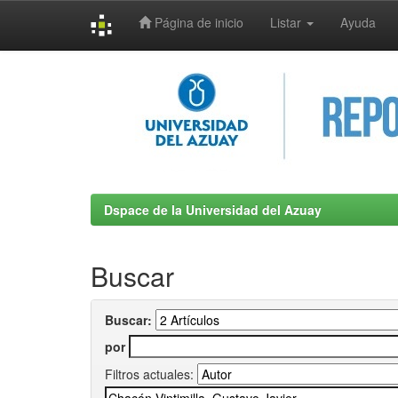
Página de inicio
Listar
Ayuda
Skip
navigation
Dspace de la Universidad del Azuay
Buscar
Buscar:
por
Filtros actuales: