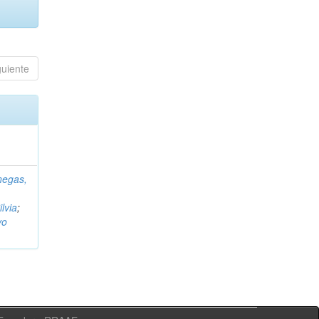
guiente
negas,
ilvia
;
vo