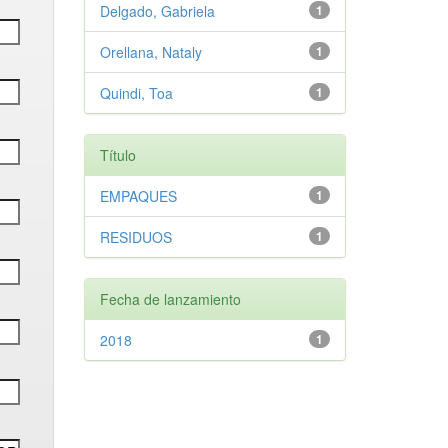
Delgado, Gabriela
1
Orellana, Nataly
1
Quindi, Toa
1
Título
EMPAQUES
1
RESIDUOS
1
Fecha de lanzamiento
2018
1