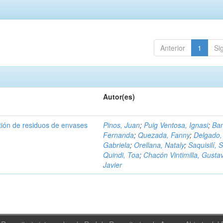
Anterior
1
Si
Autor(es)
tión de residuos de envases
Pinos, Juan
;
Puig Ventosa, Ignasi
;
Ba
Fernanda
;
Quezada, Fanny
;
Delgado,
Gabriela
;
Orellana, Nataly
;
Saquisilí, S
Quindi, Toa
;
Chacón Vintimilla, Gusta
Javier