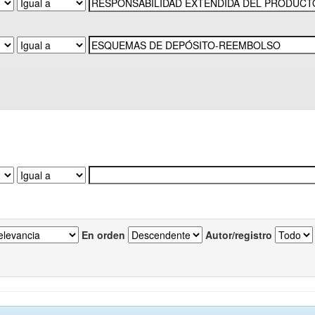
En orden
Autor/registro