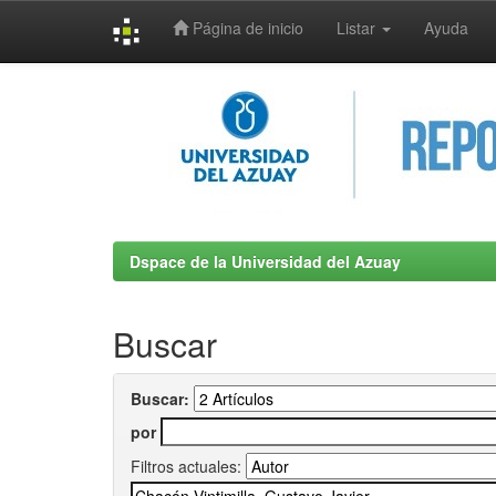
Página de inicio
Listar
Ayuda
Skip
navigation
Dspace de la Universidad del Azuay
Buscar
Buscar:
por
Filtros actuales: