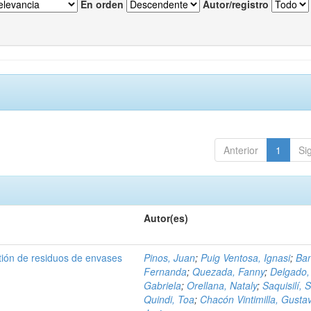
En orden
Autor/registro
Anterior
1
Si
Autor(es)
tión de residuos de envases
Pinos, Juan
;
Puig Ventosa, Ignasi
;
Ba
Fernanda
;
Quezada, Fanny
;
Delgado,
Gabriela
;
Orellana, Nataly
;
Saquisilí, S
Quindi, Toa
;
Chacón Vintimilla, Gusta