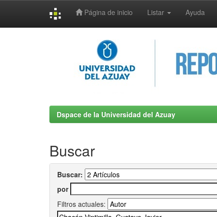
Página de inicio
Listar
Ayuda
Skip
navigation
Dspace de la Universidad del Azuay
Buscar
Buscar:
por
Filtros actuales: