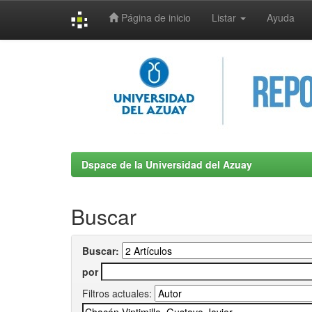
Página de inicio
Listar
Ayuda
Skip
navigation
Dspace de la Universidad del Azuay
Buscar
Buscar:
por
Filtros actuales: