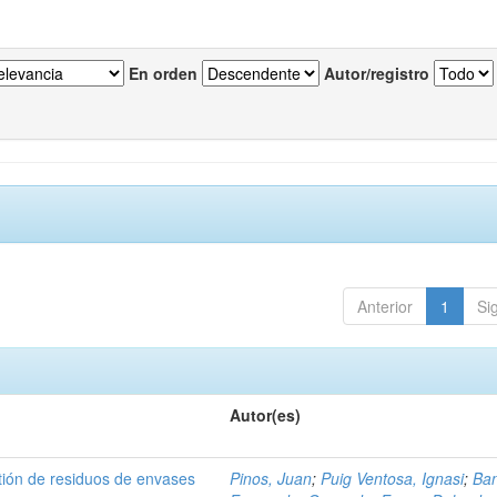
En orden
Autor/registro
Anterior
1
Si
Autor(es)
tión de residuos de envases
Pinos, Juan
;
Puig Ventosa, Ignasi
;
Ba