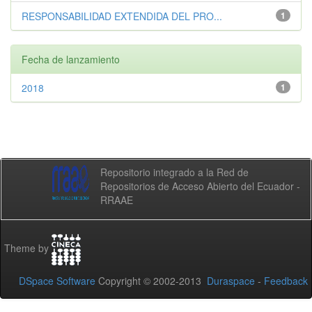
RESPONSABILIDAD EXTENDIDA DEL PRO...
1
Fecha de lanzamiento
2018
1
Repositorio integrado a la Red de
Repositorios de Acceso Abierto del Ecuador -
RRAAE
Theme by
DSpace Software
Copyright © 2002-2013
Duraspace
-
Feedback