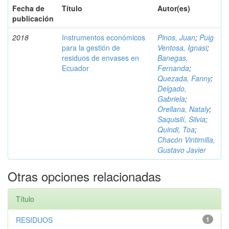
Fecha de
Título
Autor(es)
publicación
2018
Instrumentos económicos
Pinos, Juan
;
Puig
para la gestión de
Ventosa, Ignasi
;
residuos de envases en
Banegas,
Ecuador
Fernanda
;
Quezada, Fanny
;
Delgado,
Gabriela
;
Orellana, Nataly
;
Saquisilí, Silvia
;
Quindi, Toa
;
Chacón Vintimilla,
Gustavo Javier
Otras opciones relacionadas
Título
RESIDUOS
1