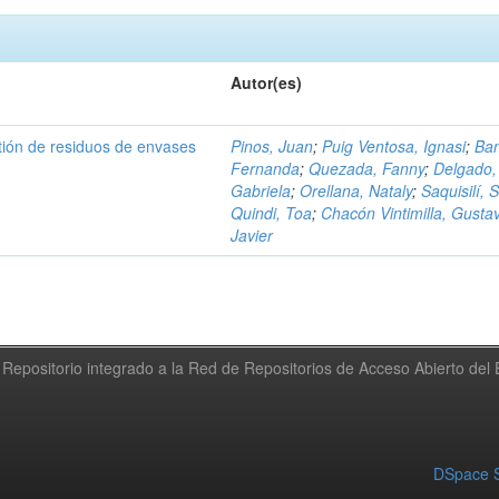
Autor(es)
tión de residuos de envases
Pinos, Juan
;
Puig Ventosa, Ignasi
;
Ba
Fernanda
;
Quezada, Fanny
;
Delgado,
Gabriela
;
Orellana, Nataly
;
Saquisilí, S
Quindi, Toa
;
Chacón Vintimilla, Gusta
Javier
Repositorio integrado a la Red de Repositorios de Acceso Abierto de
DSpace S