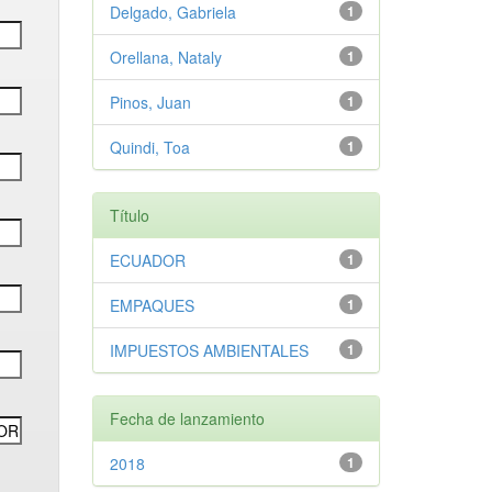
Delgado, Gabriela
1
Orellana, Nataly
1
Pinos, Juan
1
Quindi, Toa
1
Título
ECUADOR
1
EMPAQUES
1
IMPUESTOS AMBIENTALES
1
Fecha de lanzamiento
2018
1