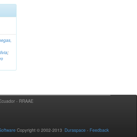
negas,
ilvia
;
vo
l Ecuador - RRAAE
oftware
Copyright © 2002-2013
Duraspace
-
Feedback