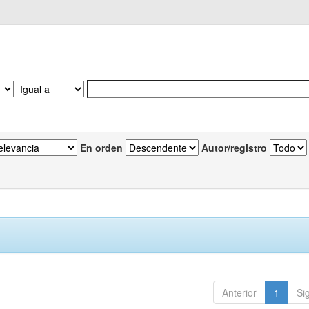
En orden
Autor/registro
Anterior
1
Si