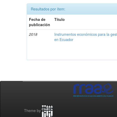
Resultados por ítem:
Fecha de
Título
publicación
2018
Instrumentos económicos para la ges
en Ecuador
Theme by