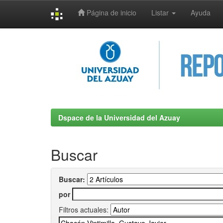
Página de inicio
Listar
Ayuda
Skip
navigation
Dspace de la Universidad del Azuay
Buscar
Buscar:
por
Filtros actuales: