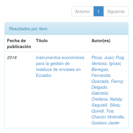
Anterior
1
Siguiente
Resultados por ítem:
Fecha de
Título
Autor(es)
publicación
2018
Instrumentos económicos
Pinos, Juan
;
Puig
para la gestión de
Ventosa, Ignasi
;
residuos de envases en
Banegas,
Ecuador
Fernanda
;
Quezada, Fanny
;
Delgado,
Gabriela
;
Orellana, Nataly
;
Saquisilí, Silvia
;
Quindi, Toa
;
Chacón Vintimilla,
Gustavo Javier