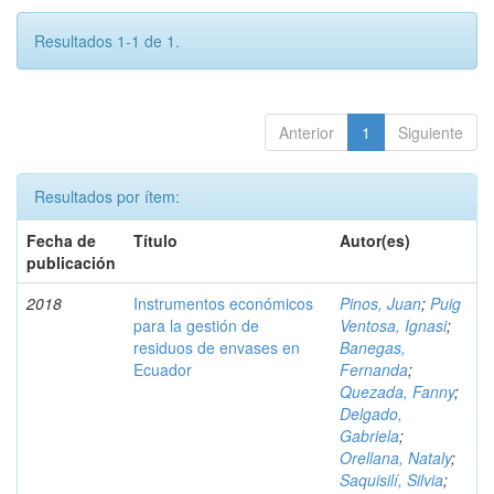
Resultados 1-1 de 1.
Anterior
1
Siguiente
Resultados por ítem:
Fecha de
Título
Autor(es)
publicación
2018
Instrumentos económicos
Pinos, Juan
;
Puig
para la gestión de
Ventosa, Ignasi
;
residuos de envases en
Banegas,
Ecuador
Fernanda
;
Quezada, Fanny
;
Delgado,
Gabriela
;
Orellana, Nataly
;
Saquisilí, Silvia
;