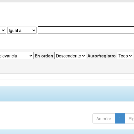
En orden
Autor/registro
Anterior
1
Si