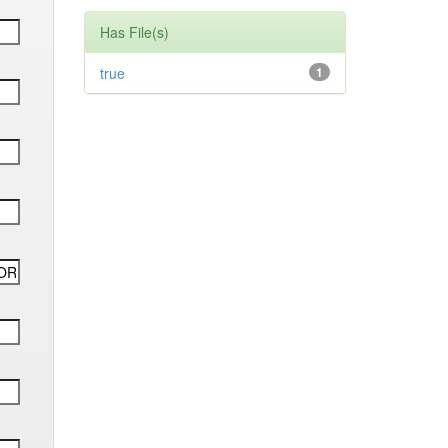
Has File(s)
true
1