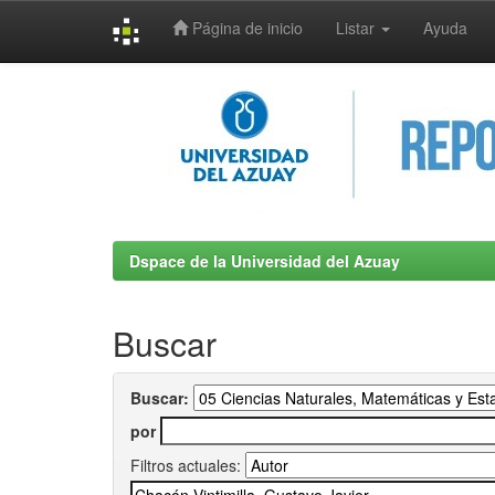
Página de inicio
Listar
Ayuda
Skip
navigation
Dspace de la Universidad del Azuay
Buscar
Buscar:
por
Filtros actuales: