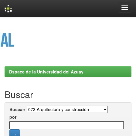
Skip
navigation
Dspace de la Universidad del Azuay
Buscar
Buscar:
por