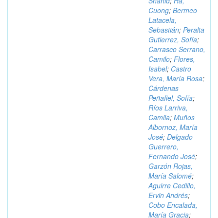
Shahid
;
Ha,
Cuong
;
Bermeo
Latacela,
Sebastián
;
Peralta
Gutierrez, Sofía
;
Carrasco Serrano,
Camilo
;
Flores,
Isabel
;
Castro
Vera, María Rosa
;
Cárdenas
Peñafiel, Sofía
;
Ríos Larriva,
Camila
;
Muños
Albornoz, María
José
;
Delgado
Guerrero,
Fernando José
;
Garzón Rojas,
María Salomé
;
Aguirre Cedillo,
Ervin Andrés
;
Cobo Encalada,
María Gracia
;