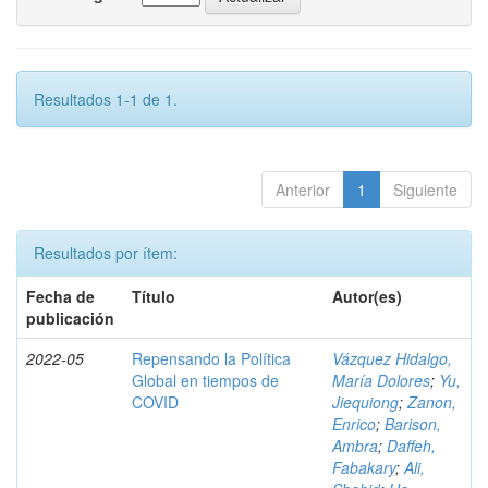
Resultados 1-1 de 1.
Anterior
1
Siguiente
Resultados por ítem:
Fecha de
Título
Autor(es)
publicación
2022-05
Repensando la Política
Vázquez Hidalgo,
Global en tiempos de
María Dolores
;
Yu,
COVID
Jiequiong
;
Zanon,
Enrico
;
Barison,
Ambra
;
Daffeh,
Fabakary
;
Ali,