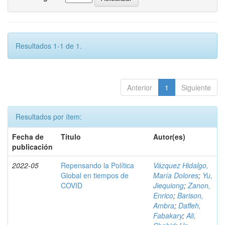
Resultados 1-1 de 1.
Anterior
1
Siguiente
Resultados por ítem:
Fecha de
Título
Autor(es)
publicación
2022-05
Repensando la Política
Vázquez Hidalgo,
Global en tiempos de
María Dolores
;
Yu,
COVID
Jiequiong
;
Zanon,
Enrico
;
Barison,
Ambra
;
Daffeh,
Fabakary
;
Ali,