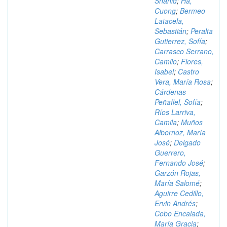
Shahid
;
Ha,
Cuong
;
Bermeo
Latacela,
Sebastián
;
Peralta
Gutierrez, Sofía
;
Carrasco Serrano,
Camilo
;
Flores,
Isabel
;
Castro
Vera, María Rosa
;
Cárdenas
Peñafiel, Sofía
;
Ríos Larriva,
Camila
;
Muños
Albornoz, María
José
;
Delgado
Guerrero,
Fernando José
;
Garzón Rojas,
María Salomé
;
Aguirre Cedillo,
Ervin Andrés
;
Cobo Encalada,
María Gracia
;