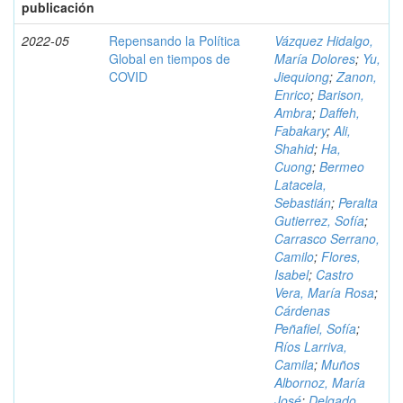
publicación
2022-05
Repensando la Política
Vázquez Hidalgo,
Global en tiempos de
María Dolores
;
Yu,
COVID
Jiequiong
;
Zanon,
Enrico
;
Barison,
Ambra
;
Daffeh,
Fabakary
;
Ali,
Shahid
;
Ha,
Cuong
;
Bermeo
Latacela,
Sebastián
;
Peralta
Gutierrez, Sofía
;
Carrasco Serrano,
Camilo
;
Flores,
Isabel
;
Castro
Vera, María Rosa
;
Cárdenas
Peñafiel, Sofía
;
Ríos Larriva,
Camila
;
Muños
Albornoz, María
José
;
Delgado