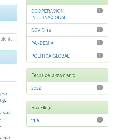
COOPERACIÓN
1
INTERNACIONAL
COVID-19
1
guiente
PANDEMIA
1
POLÍTICA GLOBAL
1
Fecha de lanzamiento
2022
1
mbra
;
ong
;
Has File(s)
amilo
;
sa
;
true
1
,
arzón