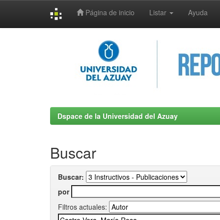
Página de inicio
Listar
Ayuda
Skip
navigation
Dspace de la Universidad del Azuay
Buscar
Buscar:
por
Filtros actuales: