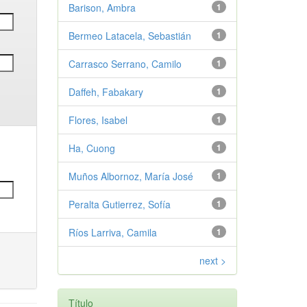
Barison, Ambra
1
Bermeo Latacela, Sebastián
1
Carrasco Serrano, Camilo
1
Daffeh, Fabakary
1
Flores, Isabel
1
Ha, Cuong
1
Muños Albornoz, María José
1
Peralta Gutierrez, Sofía
1
Ríos Larriva, Camila
1
next >
Título