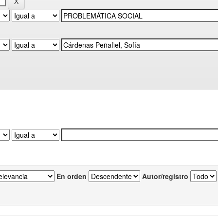
En orden
Autor/registro