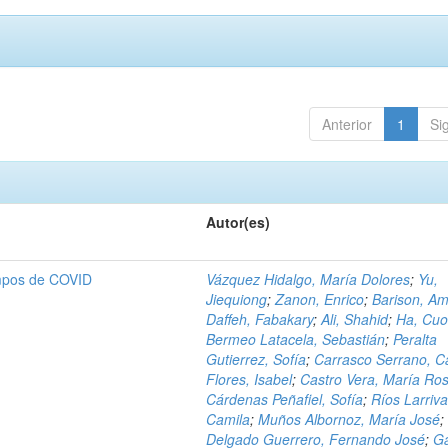
Anterior
1
Si
Autor(es)
empos de COVID
Vázquez Hidalgo, María Dolores
;
Yu,
Jiequiong
;
Zanon, Enrico
;
Barison, A
Daffeh, Fabakary
;
Ali, Shahid
;
Ha, Cu
Bermeo Latacela, Sebastián
;
Peralta
Gutierrez, Sofía
;
Carrasco Serrano, C
Flores, Isabel
;
Castro Vera, María Ro
Cárdenas Peñafiel, Sofía
;
Ríos Larriva
Camila
;
Muños Albornoz, María José
;
Delgado Guerrero, Fernando José
;
G