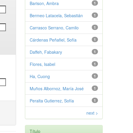
Barison, Ambra
1
Bermeo Latacela, Sebastián
1
Carrasco Serrano, Camilo
1
Cárdenas Peñafiel, Sofía
1
Daffeh, Fabakary
1
Flores, Isabel
1
Ha, Cuong
1
Muños Albornoz, María José
1
Peralta Gutierrez, Sofía
1
next >
Título