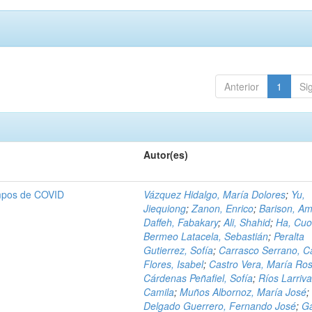
Anterior
1
Si
Autor(es)
empos de COVID
Vázquez Hidalgo, María Dolores
;
Yu,
Jiequiong
;
Zanon, Enrico
;
Barison, A
Daffeh, Fabakary
;
Ali, Shahid
;
Ha, Cu
Bermeo Latacela, Sebastián
;
Peralta
Gutierrez, Sofía
;
Carrasco Serrano, C
Flores, Isabel
;
Castro Vera, María Ro
Cárdenas Peñafiel, Sofía
;
Ríos Larriva
Camila
;
Muños Albornoz, María José
;
Delgado Guerrero, Fernando José
;
G