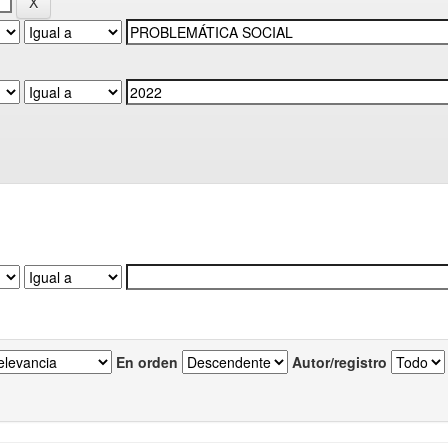
En orden
Autor/registro