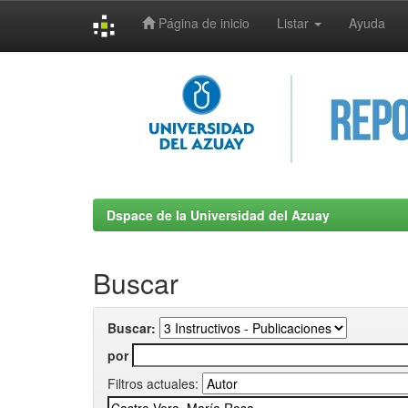
Página de inicio
Listar
Ayuda
Skip
navigation
Dspace de la Universidad del Azuay
Buscar
Buscar:
por
Filtros actuales: