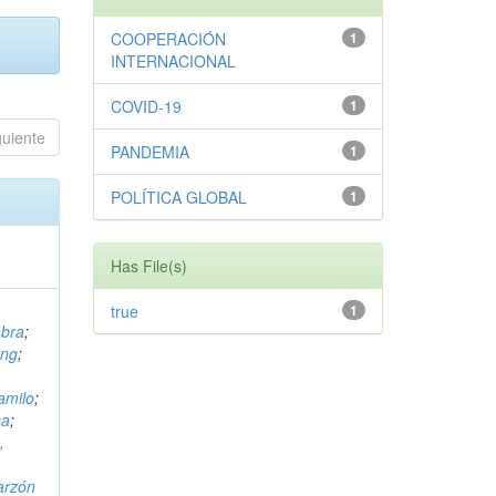
COOPERACIÓN
1
INTERNACIONAL
COVID-19
1
guiente
PANDEMIA
1
POLÍTICA GLOBAL
1
Has File(s)
true
1
mbra
;
ong
;
amilo
;
sa
;
,
arzón