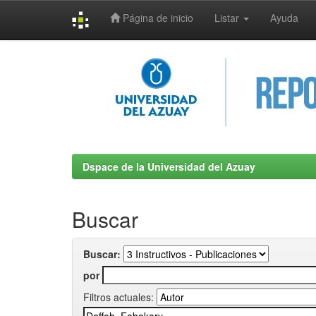
Página de inicio
Listar
Ayuda
Skip
navigation
Dspace de la Universidad del Azuay
Buscar
Buscar:
por
Filtros actuales: