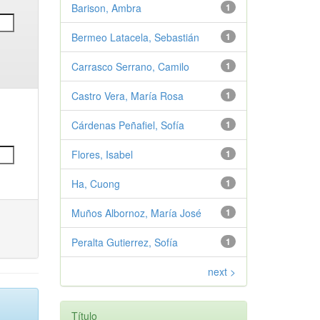
Barison, Ambra
1
Bermeo Latacela, Sebastián
1
Carrasco Serrano, Camilo
1
Castro Vera, María Rosa
1
Cárdenas Peñafiel, Sofía
1
Flores, Isabel
1
Ha, Cuong
1
Muños Albornoz, María José
1
Peralta Gutierrez, Sofía
1
next >
Título