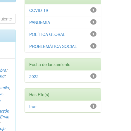
COVID-19
1
guiente
PANDEMIA
1
POLÍTICA GLOBAL
1
PROBLEMÁTICA SOCIAL
1
Fecha de lanzamiento
mbra
;
ong
;
2022
1
amilo
;
sa
;
Has File(s)
,
true
1
arzón
 Ervin
;
ejo