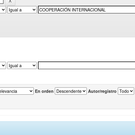
En orden
Autor/registro