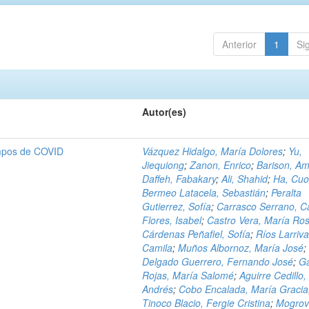
Anterior
1
Si
Autor(es)
empos de COVID
Vázquez Hidalgo, María Dolores
;
Yu,
Jiequiong
;
Zanon, Enrico
;
Barison, A
Daffeh, Fabakary
;
Ali, Shahid
;
Ha, Cu
Bermeo Latacela, Sebastián
;
Peralta
Gutierrez, Sofía
;
Carrasco Serrano, C
Flores, Isabel
;
Castro Vera, María Ro
Cárdenas Peñafiel, Sofía
;
Ríos Larriva
Camila
;
Muños Albornoz, María José
;
Delgado Guerrero, Fernando José
;
G
Rojas, María Salomé
;
Aguirre Cedillo,
Andrés
;
Cobo Encalada, María Gracia
Tinoco Blacio, Fergie Cristina
;
Mogrov