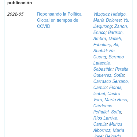
publicación
2022-05
Repensando la Política
Vázquez Hidalgo,
Global en tiempos de
María Dolores
;
Yu,
COVID
Jiequiong
;
Zanon,
Enrico
;
Barison,
Ambra
;
Daffeh,
Fabakary
;
Ali,
Shahid
;
Ha,
Cuong
;
Bermeo
Latacela,
Sebastián
;
Peralta
Gutierrez, Sofía
;
Carrasco Serrano,
Camilo
;
Flores,
Isabel
;
Castro
Vera, María Rosa
;
Cárdenas
Peñafiel, Sofía
;
Ríos Larriva,
Camila
;
Muños
Albornoz, María
José
;
Delgado