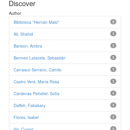
Discover
Author
Biblioteca "Hernán Malo"
3
Ali, Shahid
1
Barison, Ambra
1
Bermeo Latacela, Sebastián
1
Carrasco Serrano, Camilo
1
Castro Vera, María Rosa
1
Cárdenas Peñafiel, Sofía
1
Daffeh, Fabakary
1
Flores, Isabel
1
Ha, Cuong
1