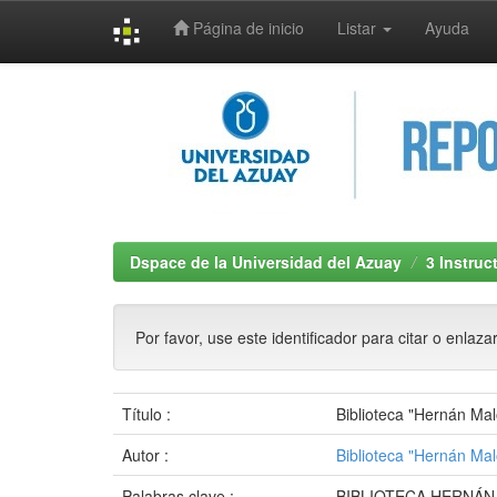
Página de inicio
Listar
Ayuda
Skip
navigation
Dspace de la Universidad del Azuay
3 Instruc
Por favor, use este identificador para citar o enlaza
Título :
Biblioteca "Hernán Malo
Autor :
Biblioteca "Hernán Mal
Palabras clave :
BIBLIOTECA HERNÁN