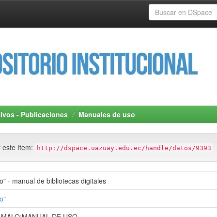
tivos - Publicaciones
Manuales de uso
r este ítem:
http://dspace.uazuay.edu.ec/handle/datos/9393
" - manual de bibliotecas digitales
o"
 MALO;MANUAL DE USO