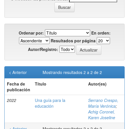
Ordenar por:
En orden:
Resultados por página
Autor/Registro:
< Anterior
Mostrando resultados 2 a 2 de 2
Fecha de
Título
Autor(es)
publicación
2022
Una guía para la
Serrano Crespo,
educación
María Verónica
;
Achig Coronel,
Karen Joseline
< Anterior
Mostrando resultados 2 a 2 de 2