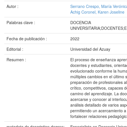
Autor :
Serrano Crespo, María Verónic
Achig Coronel, Karen Joseline
Palabras clave :
DOCENCIA
UNIVERSITARIA;DOCENTES;
Fecha de publicación :
2022
Editorial :
Universidad del Azuay
Resumen :
El proceso de enseñanza apren
docentes y estudiantes, orienta
evolucionado conforme la huma
múltiples cambios en el último s
preparación de profesionales 
crítico, competitivos, capaces 
camino del aprendizaje. La doce
acercarse y conocer al interloc
análisis detallado de varios asp
permitiendo un acercamiento a 
fortalecer relaciones pedagógic
metadata.dc.description.degree:
Especialista en Docencia Univer