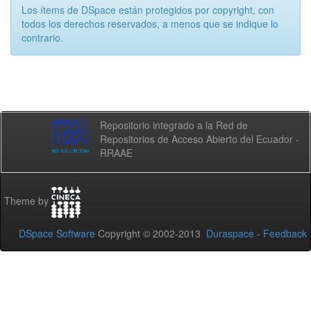
Los ítems de DSpace están protegidos por copyright, con
todos los derechos reservados, a menos que se indique lo
contrario.
Repositorio integrado a la Red de
Repositorios de Acceso Abierto del Ecuador -
RRAAE
Theme by
DSpace Software
Copyright © 2002-2013
Duraspace
-
Feedback