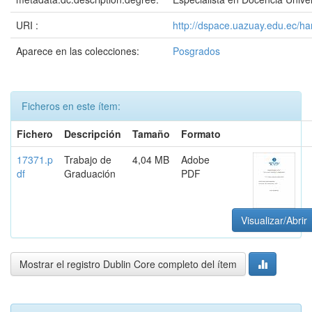
URI :
http://dspace.uazuay.edu.ec/h
Aparece en las colecciones:
Posgrados
Ficheros en este ítem:
Fichero
Descripción
Tamaño
Formato
17371.p
Trabajo de
4,04 MB
Adobe
df
Graduación
PDF
Visualizar/Abrir
Mostrar el registro Dublin Core completo del ítem