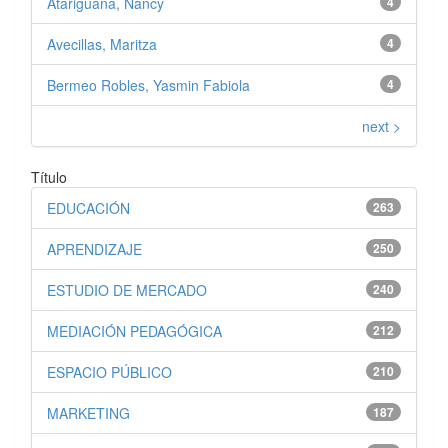
Atariguana, Nancy
4
Avecillas, Maritza
4
Bermeo Robles, Yasmin Fabiola
4
next >
Título
EDUCACIÓN
263
APRENDIZAJE
250
ESTUDIO DE MERCADO
240
MEDIACIÓN PEDAGÓGICA
212
ESPACIO PÚBLICO
210
MARKETING
187