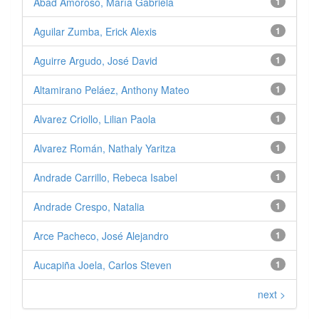
Abad Amoroso, María Gabriela
1
Aguilar Zumba, Erick Alexis
1
Aguirre Argudo, José David
1
Altamirano Peláez, Anthony Mateo
1
Alvarez Criollo, Lilian Paola
1
Alvarez Román, Nathaly Yaritza
1
Andrade Carrillo, Rebeca Isabel
1
Andrade Crespo, Natalia
1
Arce Pacheco, José Alejandro
1
Aucapiña Joela, Carlos Steven
1
next >