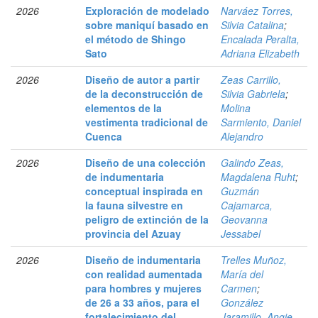
2026
Exploración de modelado
Narváez Torres,
sobre maniquí basado en
Silvia Catalina
;
el método de Shingo
Encalada Peralta,
Sato
Adriana Elizabeth
2026
Diseño de autor a partir
Zeas Carrillo,
de la deconstrucción de
Silvia Gabriela
;
elementos de la
Molina
vestimenta tradicional de
Sarmiento, Daniel
Cuenca
Alejandro
2026
Diseño de una colección
Galindo Zeas,
de indumentaria
Magdalena Ruht
;
conceptual inspirada en
Guzmán
la fauna silvestre en
Cajamarca,
peligro de extinción de la
Geovanna
provincia del Azuay
Jessabel
2026
Diseño de indumentaria
Trelles Muñoz,
con realidad aumentada
María del
para hombres y mujeres
Carmen
;
de 26 a 33 años, para el
González
fortalecimiento del
Jaramillo, Angie