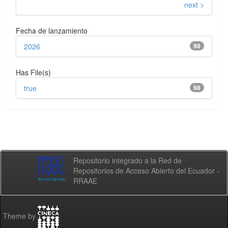
next >
Fecha de lanzamiento
2026
98
Has File(s)
true
98
Repositorio integrado a la Red de
Repositorios de Acceso Abierto del Ecuador -
RRAAE
Theme by