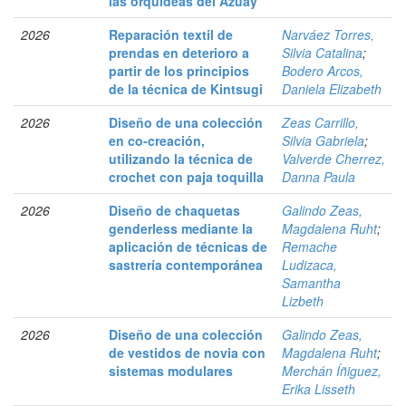
las orquídeas del Azuay
2026
Reparación textil de
Narváez Torres,
prendas en deterioro a
Silvia Catalina
;
partir de los principios
Bodero Arcos,
de la técnica de Kintsugi
Daniela Elizabeth
2026
Diseño de una colección
Zeas Carrillo,
en co-creación,
Silvia Gabriela
;
utilizando la técnica de
Valverde Cherrez,
crochet con paja toquilla
Danna Paula
2026
Diseño de chaquetas
Galindo Zeas,
genderless mediante la
Magdalena Ruht
;
aplicación de técnicas de
Remache
sastrería contemporánea
Ludizaca,
Samantha
Lizbeth
2026
Diseño de una colección
Galindo Zeas,
de vestidos de novia con
Magdalena Ruht
;
sistemas modulares
Merchán Íñiguez,
Erika Lisseth