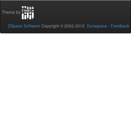
Theme by
DSpace Software
Copyright © 2002-2013
Duraspace
-
Feedback