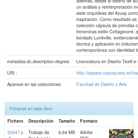
además, desde el diseño de aut
un análisis y reinterpretación m
siete orquídeas del Azuay com
inspiración. Como resultado se
colección cápsula de prendas 
femeninas estilo Cottagecore, 
bordado Lunéville, evidenciando
técnica y aplicación en indumen
contemporánea con identidad lo
metadata.dc.description.degree:
Licenciatura en Diseño Textil e
URI :
http://dspace.uazuay.edu.ec/h
Aparece en las colecciones:
Facultad de Diseño y Arte
Ficheros en este ítem:
Fichero
Descripción
Tamaño
Formato
22647.p
Trabajo de
6,64 MB
Adobe