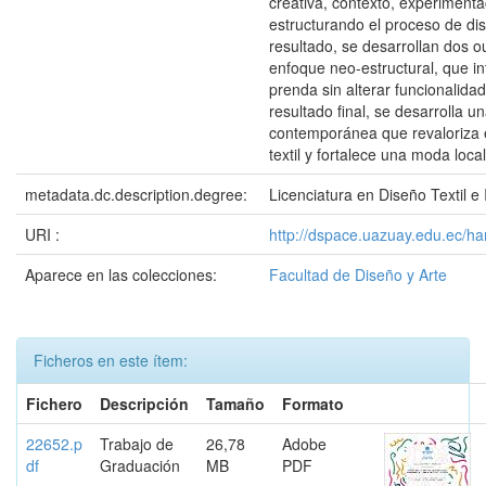
creativa, contexto, experimentac
estructurando el proceso de d
resultado, se desarrollan dos ou
enfoque neo-estructural, que in
prenda sin alterar funcionalid
resultado final, se desarrolla u
contemporánea que revaloriza e
textil y fortalece una moda loca
metadata.dc.description.degree:
Licenciatura en Diseño Textil e
URI :
http://dspace.uazuay.edu.ec/h
Aparece en las colecciones:
Facultad de Diseño y Arte
Ficheros en este ítem:
Fichero
Descripción
Tamaño
Formato
22652.p
Trabajo de
26,78
Adobe
df
Graduación
MB
PDF