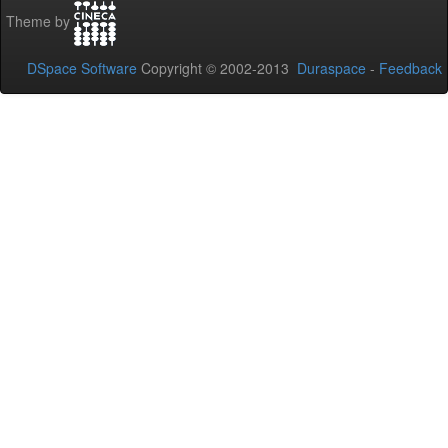
Theme by
DSpace Software
Copyright © 2002-2013
Duraspace
-
Feedback