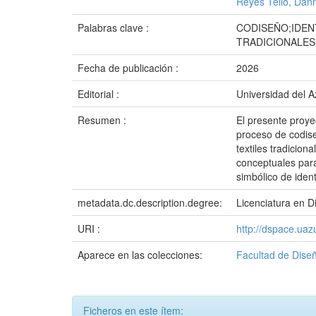
Reyes Tello, Dann
Palabras clave :
CODISEÑO;IDEN
TRADICIONALES
Fecha de publicación :
2026
Editorial :
Universidad del 
Resumen :
El presente proye
proceso de codise
textiles tradicion
conceptuales para
simbólico de iden
metadata.dc.description.degree:
Licenciatura en D
URI :
http://dspace.ua
Aparece en las colecciones:
Facultad de Diseñ
Ficheros en este ítem: