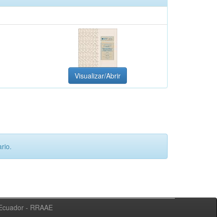
Visualizar/Abrir
rio.
l Ecuador - RRAAE