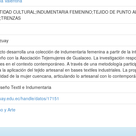
a Valentina
TIDAD CULTURAL;INDUMENTARIA FEMENINO;TEJIDO DE PUNTO A
;TRENZAS
Azuay
cto desarrolla una colección de indumentaria femenina a partir de la in
ño con la Asociación Tejemujeres de Gualaceo. La investigación respon
ales en el contexto contemporáneo. A través de una metodología particip
 la aplicación del tejido artesanal en bases textiles industriales. La p
tidad de la mujer cuencana, articulando lo artesanal con lo contempor
iseño Textil e Indumentaria
zuay.edu.ec/handle/datos/17151
o y Arte