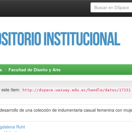
s
Facultad de Diseño y Arte
r este ítem:
http://dspace.uazuay.edu.ec/handle/datos/17151
desarrollo de una colección de indumentaria casual femenina con muje
agdalena Ruht