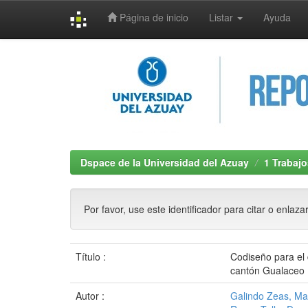
Página de inicio
Listar
Ayuda
Skip
navigation
Dspace de la Universidad del Azuay
1 Trabajo
Por favor, use este identificador para citar o enlaza
Título :
Codiseño para el 
cantón Gualaceo
Autor :
Galindo Zeas, M