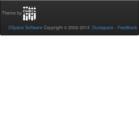
Theme by
DSpace Software
Copyright © 2002-2013
Duraspace
-
Feedback