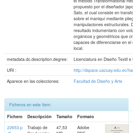
el método Transformational Rec
propuesto por el diseñador jap
Sato, el cual consiste en transf
sobre el maniquí mediante plie
manipulaciones estructurales.
resultado indumentario con vo
orgánicos y geométricos que c
capaces de diferenciarse en el 
local.
metadata.dc.description.degree:
Licenciatura en Diseño Textil e
URI :
http://dspace.uazuay.edu.ec/h
Aparece en las colecciones:
Facultad de Diseño y Arte
Ficheros en este ítem:
Fichero
Descripción
Tamaño
Formato
22653.p
Trabajo de
47,53
Adobe