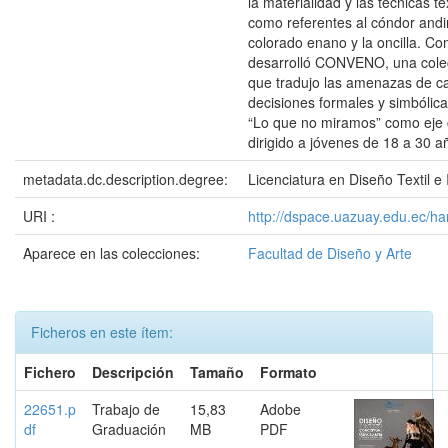
la materialidad y las técnicas t
como referentes al cóndor andi
colorado enano y la oncilla. C
desarrolló CONVENO, una cole
que tradujo las amenazas de c
decisiones formales y simbólica
“Lo que no miramos” como eje 
dirigido a jóvenes de 18 a 30 a
metadata.dc.description.degree:
Licenciatura en Diseño Textil e
URI :
http://dspace.uazuay.edu.ec/h
Aparece en las colecciones:
Facultad de Diseño y Arte
Ficheros en este ítem:
Fichero
Descripción
Tamaño
Formato
22651.p
Trabajo de
15,83
Adobe
df
Graduación
MB
PDF