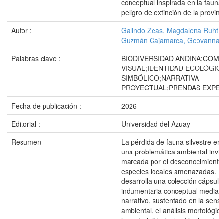
conceptual inspirada en la faun
peligro de extinción de la provi
Autor :
Galindo Zeas, Magdalena Ruht
Guzmán Cajamarca, Geovanna
Palabras clave :
BIODIVERSIDAD ANDINA;CO
VISUAL;IDENTIDAD ECOLÓGI
SIMBÓLICO;NARRATIVA
PROYECTUAL;PRENDAS EXP
Fecha de publicación :
2026
Editorial :
Universidad del Azuay
Resumen :
La pérdida de fauna silvestre e
una problemática ambiental invi
marcada por el desconocimiento
especies locales amenazadas. 
desarrolla una colección cápsu
indumentaria conceptual median
narrativo, sustentado en la sens
ambiental, el análisis morfológi