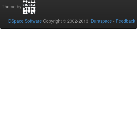
Theme by
DSpace Software
Copyright © 2002-2013
Duraspace
-
Feedback