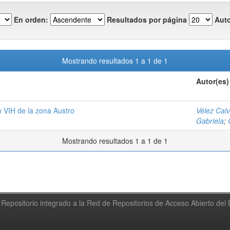
En orden:
Resultados por página
Auto
Mostrando resultados 1 a 1 de 1
Autor(es)
 VIH de la zona Austro
Vélez Cal
Gabriela
;
Mostrando resultados 1 a 1 de 1
Repositorio integrado a la Red de Repositorios de Acceso Abierto de