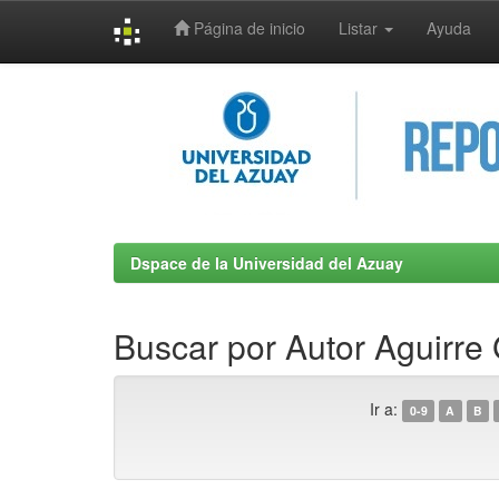
Página de inicio
Listar
Ayuda
Skip
navigation
Dspace de la Universidad del Azuay
Buscar por Autor Aguirre
Ir a:
0-9
A
B