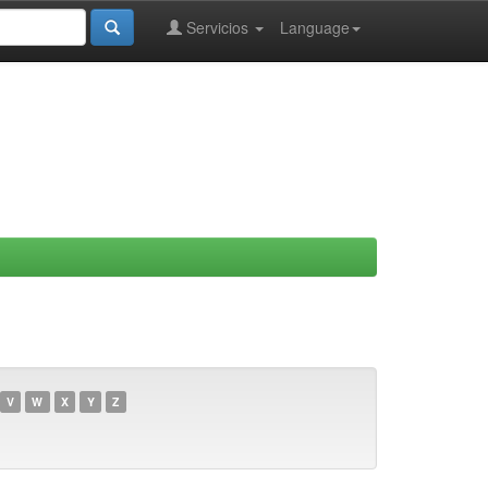
Servicios
Language
V
W
X
Y
Z