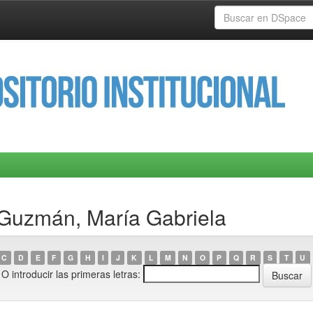
 Guzmán, María Gabriela
C
D
E
F
G
H
I
J
K
L
M
N
O
P
Q
R
S
T
U
O introducir las primeras letras: