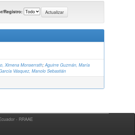
r/Registro:
vo, Ximena Monserrath
;
Aguirre Guzmán, María
García Vásquez, Manolo Sebastián
l Ecuador - RRAAE