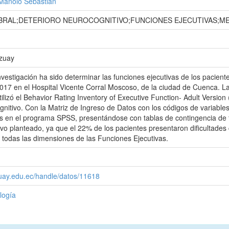
Manolo Sebastián
RAL;DETERIORO NEUROCOGNITIVO;FUNCIONES EJECUTIVAS;ME
Azuay
investigación ha sido determinar las funciones ejecutivas de los pacien
017 en el Hospital Vicente Corral Moscoso, de la ciudad de Cuenca. L
tilizó el Behavior Rating Inventory of Executive Function- Adult Version 
gnitivo. Con la Matriz de Ingreso de Datos con los códigos de variables
 en el programa SPSS, presentándose con tablas de contingencia de fr
ivo planteado, ya que el 22% de los pacientes presentaron dificultades c
 todas las dimensiones de las Funciones Ejecutivas.
zuay.edu.ec/handle/datos/11618
logía