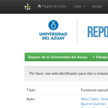
Página de inicio
Listar
Ayuda
Skip
navigation
Dspace de la Universidad del Azuay
1 Trabajo
Por favor, use este identificador para citar o enlaza
Título :
Funciones ejecuti
Autor :
Vélez Calvo, Xim
Aguirre Guzmán, 