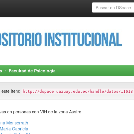
s
Facultad de Psicología
r este ítem:
http://dspace.uazuay.edu.ec/handle/datos/11618
vas en personas con VIH de la zona Austro
ena Monserrath
María Gabriela