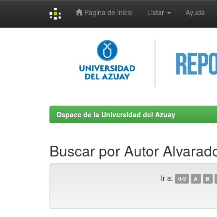
Página de inicio
Listar
Ayuda
Skip
navigation
Dspace de la Universidad del Azuay
Buscar por Autor Alvarado
Ir a:
0-9
A
B