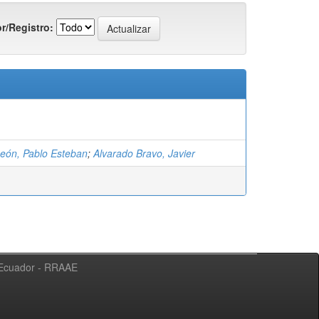
r/Registro:
León, Pablo Esteban
;
Alvarado Bravo, Javier
l Ecuador - RRAAE