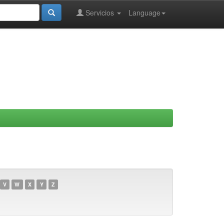
Servicios
Language
V
W
X
Y
Z