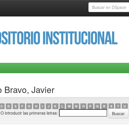
 Bravo, Javier
C
D
E
F
G
H
I
J
K
L
M
N
O
P
Q
R
S
T
U
O introducir las primeras letras: