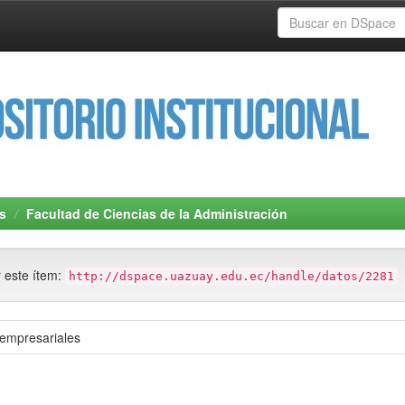
s
Facultad de Ciencias de la Administración
r este ítem:
http://dspace.uazuay.edu.ec/handle/datos/2281
 empresariales