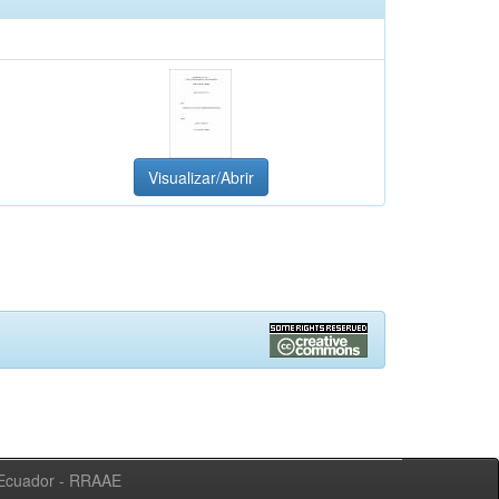
Visualizar/Abrir
l Ecuador - RRAAE