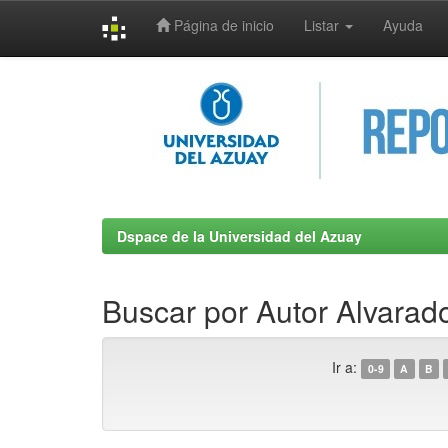
Página de inicio
Listar
Ayuda
Skip
navigation
Dspace de la Universidad del Azuay
Buscar por Autor Alvarado
Ir a:
0-9
A
B