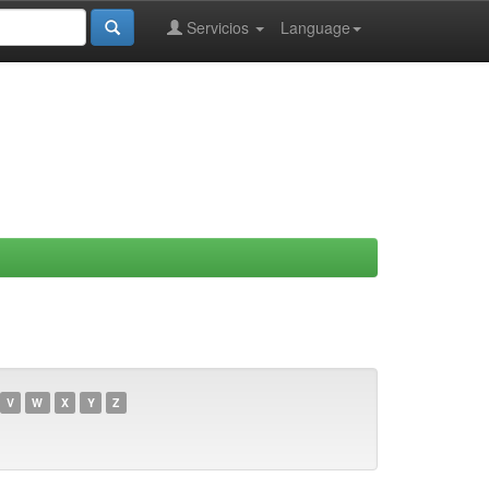
Servicios
Language
V
W
X
Y
Z