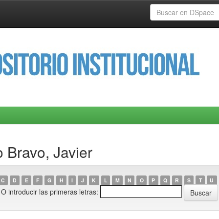
 Bravo, Javier
C
D
E
F
G
H
I
J
K
L
M
N
O
P
Q
R
S
T
U
O introducir las primeras letras: