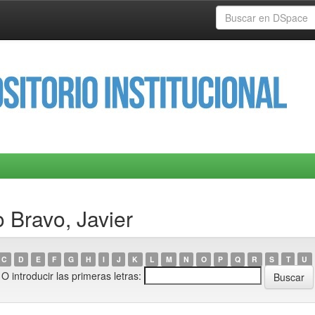
 Bravo, Javier
C
D
E
F
G
H
I
J
K
L
M
N
O
P
Q
R
S
T
U
O introducir las primeras letras: