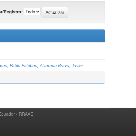
r/Registro:
León, Pablo Esteban
;
Alvarado Bravo, Javier
l Ecuador - RRAAE