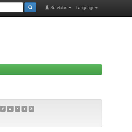
Servicios
Language
V
W
X
Y
Z