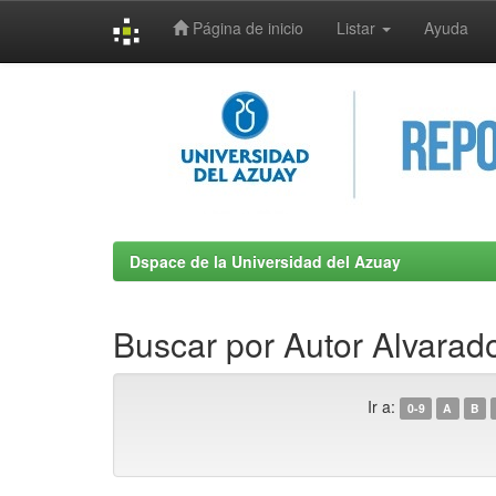
Página de inicio
Listar
Ayuda
Skip
navigation
Dspace de la Universidad del Azuay
Buscar por Autor Alvarado
Ir a:
0-9
A
B