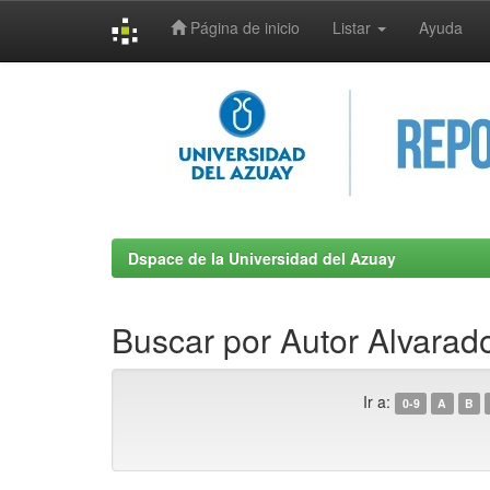
Página de inicio
Listar
Ayuda
Skip
navigation
Dspace de la Universidad del Azuay
Buscar por Autor Alvarado
Ir a:
0-9
A
B