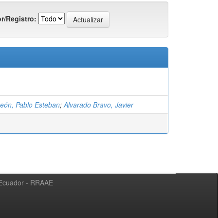
r/Registro:
León, Pablo Esteban
;
Alvarado Bravo, Javier
l Ecuador - RRAAE