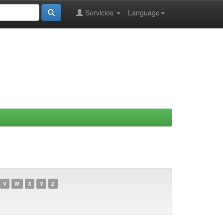
Servicios
Language
V
W
X
Y
Z