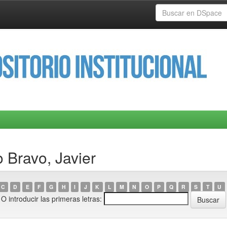
 Bravo, Javier
C
D
E
F
G
H
I
J
K
L
M
N
O
P
Q
R
S
T
U
O introducir las primeras letras: