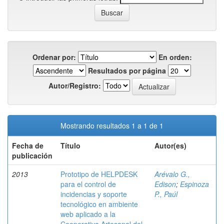
Ordenar por:
En orden:
Resultados por página
Autor/Registro:
Mostrando resultados 1 a 1 de 1
Fecha de
Título
Autor(es)
publicación
2013
Prototipo de HELPDESK
Arévalo G.,
para el control de
Edison
;
Espinoza
incidencias y soporte
P., Paúl
tecnológico en ambiente
web aplicado a la