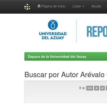
Página de inicio
Listar
Ayuda
Skip
navigation
Dspace de la Universidad del Azuay
Buscar por Autor Arévalo 
Ir a:
0-9
A
B