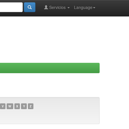
Servicios
Language
V
W
X
Y
Z