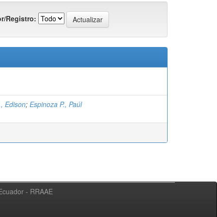
r/Registro:
., Edison
;
Espinoza P., Paúl
l Ecuador - RRAAE