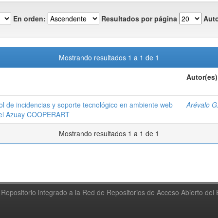
En orden:
Resultados por página
Auto
Mostrando resultados 1 a 1 de 1
Autor(es)
l de incidencias y soporte tecnológico en ambiente web
Arévalo G
l del Azuay COOPERART
Mostrando resultados 1 a 1 de 1
Repositorio integrado a la Red de Repositorios de Acceso Abierto de