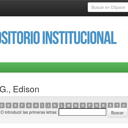
G., Edison
C
D
E
F
G
H
I
J
K
L
M
N
O
P
Q
R
S
T
U
O introducir las primeras letras: