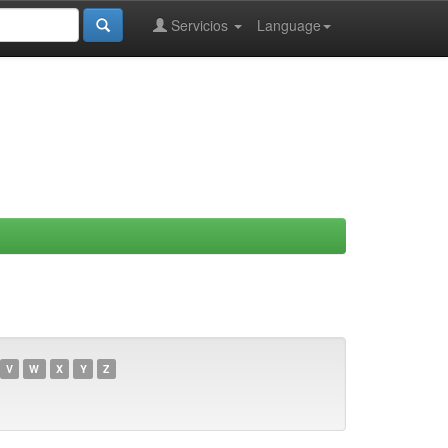
Servicios
Language
V
W
X
Y
Z