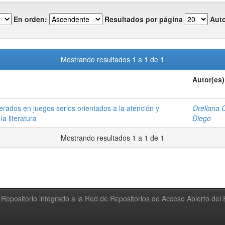
En orden:
Resultados por página
Auto
Mostrando resultados 1 a 1 de 1
Autor(es)
rados en juegos serios orientados a la atención y
Orellana 
a literatura
Diego
Mostrando resultados 1 a 1 de 1
Repositorio integrado a la Red de Repositorios de Acceso Abierto de