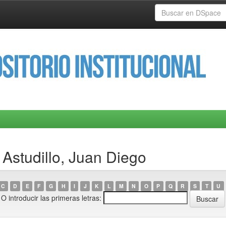
 Astudillo, Juan Diego
C
D
E
F
G
H
I
J
K
L
M
N
O
P
Q
R
S
T
U
O introducir las primeras letras: