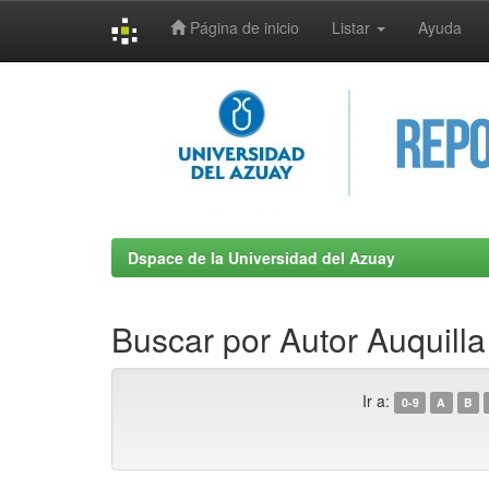
Página de inicio
Listar
Ayuda
Skip
navigation
Dspace de la Universidad del Azuay
Buscar por Autor Auquilla
Ir a:
0-9
A
B