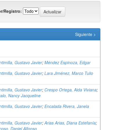
r/Registro:
Siguiente >
timilla, Gustavo Javier
;
Méndez Espinoza, Edgar
timilla, Gustavo Javier
;
Lara Jiménez, Marco Tulio
timilla, Gustavo Javier
;
Crespo Ortega, Aida Viviana
;
alo, Nancy Jacqueline
timilla, Gustavo Javier
;
Encalada Rivera, Janela
timilla, Gustavo Javier
;
Arias Arias, Diana Estefanía
;
oso, Daniel Alfonso