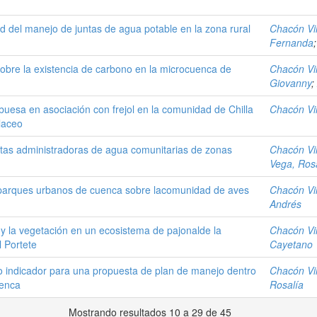
dad del manejo de juntas de agua potable en la zona rural
Chacón Vin
Fernanda
obre la existencia de carbono en la microcuenca de
Chacón Vin
Giovanny
;
buesa en asociación con frejol en la comunidad de Chilla
Chacón Vin
laceo
untas administradoras de agua comunitarias de zonas
Chacón Vin
Vega, Ros
e parques urbanos de cuenca sobre lacomunidad de aves
Chacón Vin
Andrés
 y la vegetación en un ecosistema de pajonalde la
Chacón Vin
l Portete
Cayetano
mo indicador para una propuesta de plan de manejo dentro
Chacón Vin
uenca
Rosalía
Mostrando resultados 10 a 29 de 45