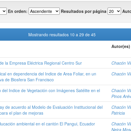
En orden:
Resultados por página
Auto
Mostrando resultados 10 a 29 de 45
Autor(es)
 de la Empresa Eléctrica Regional Centro Sur
Chacón Vin
ical en dependencia del Indice de Area Foliar, en un
Chacón Vin
va de Biosfera San Francisco
 del Indice de Vegetación con Imágenes Satélite en el
Chacón Vin
Pinos Arév
ay de acuerdo al Modelo de Evaluación Institucional del
Chacón Vin
ara el plan de mejoras
Patricia
educación ambiental en el cantón El Pangui, Ecuador
Chacón Vin
Neira Mosc