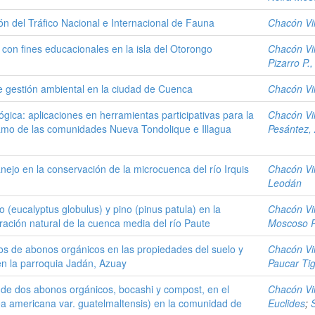
 del Tráfico Nacional e Internacional de Fauna
Chacón Vin
 con fines educacionales en la isla del Otorongo
Chacón Vin
Pizarro P.,
de gestión ambiental en la ciudad de Cuenca
Chacón Vin
ica: aplicaciones en herramientas participativas para la
Chacón Vin
ramo de las comunidades Nueva Tondolique e Illagua
Pesántez,
nejo en la conservación de la microcuenca del río Irquis
Chacón Vin
Leodán
o (eucalyptus globulus) y pino (pinus patula) en la
Chacón Vin
ración natural de la cuenca media del río Paute
Moscoso P
ipos de abonos orgánicos en las propiedades del suelo y
Chacón Vin
en la parroquia Jadán, Azuay
Paucar Tig
n de dos abonos orgánicos, bocashi y compost, en el
Chacón Vin
sea americana var. guatelmaltensis) en la comunidad de
Euclides
;