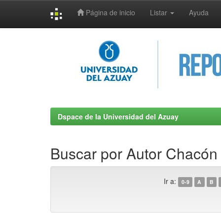
Página de inicio
Listar
Ayuda
Skip
navigation
Dspace de la Universidad del Azuay
Buscar por Autor Chacón V
Ir a:
0-9
A
B