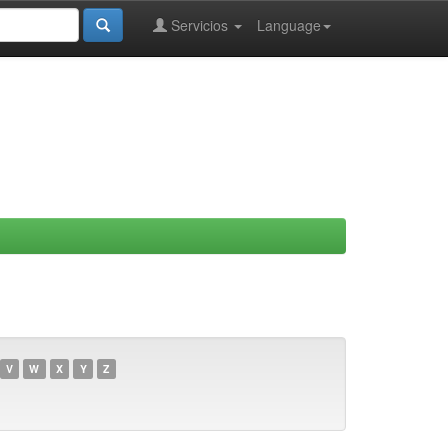
Servicios
Language
V
W
X
Y
Z