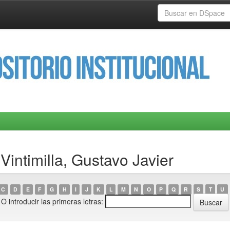
intimilla, Gustavo Javier
C
D
E
F
G
H
I
J
K
L
M
N
O
P
Q
R
S
T
U
O introducir las primeras letras: