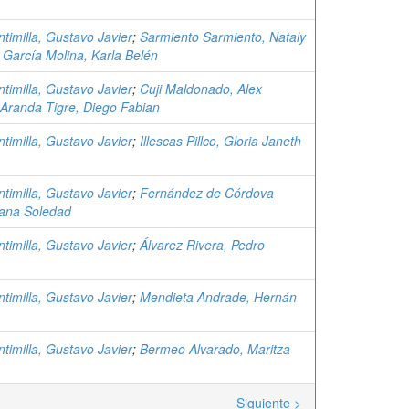
timilla, Gustavo Javier
;
Sarmiento Sarmiento, Nataly
;
García Molina, Karla Belén
timilla, Gustavo Javier
;
Cuji Maldonado, Alex
Aranda Tigre, Diego Fabian
timilla, Gustavo Javier
;
Illescas Pillco, Gloria Janeth
timilla, Gustavo Javier
;
Fernández de Córdova
ana Soledad
timilla, Gustavo Javier
;
Álvarez Rivera, Pedro
timilla, Gustavo Javier
;
Mendieta Andrade, Hernán
timilla, Gustavo Javier
;
Bermeo Alvarado, Maritza
Siguiente >