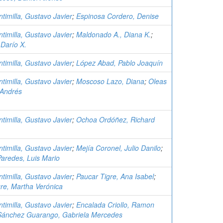
timilla, Gustavo Javier
;
Espinosa Cordero, Denise
timilla, Gustavo Javier
;
Maldonado A., Diana K.
;
 Darío X.
timilla, Gustavo Javier
;
López Abad, Pablo Joaquín
timilla, Gustavo Javier
;
Moscoso Lazo, Diana
;
Oleas
 Andrés
timilla, Gustavo Javier
;
Ochoa Ordóñez, Richard
timilla, Gustavo Javier
;
Mejía Coronel, Julio Danilo
;
aredes, Luis Mario
timilla, Gustavo Javier
;
Paucar Tigre, Ana Isabel
;
re, Martha Verónica
timilla, Gustavo Javier
;
Encalada Criollo, Ramon
Sánchez Guarango, Gabriela Mercedes