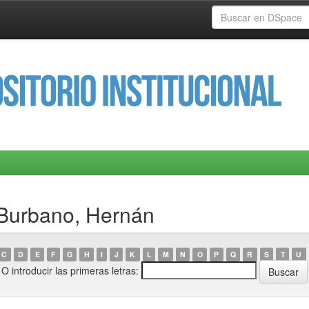
 Burbano, Hernán
C
D
E
F
G
H
I
J
K
L
M
N
O
P
Q
R
S
T
U
O introducir las primeras letras: