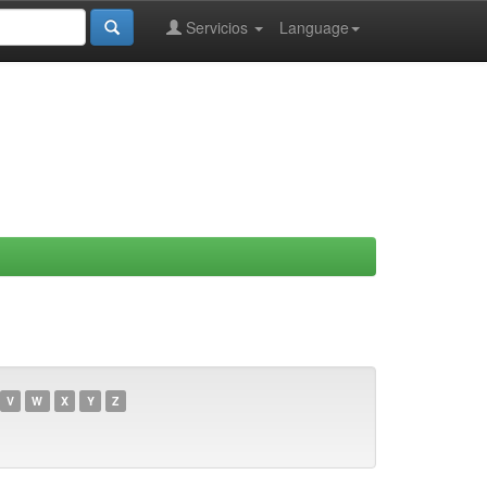
Servicios
Language
V
W
X
Y
Z