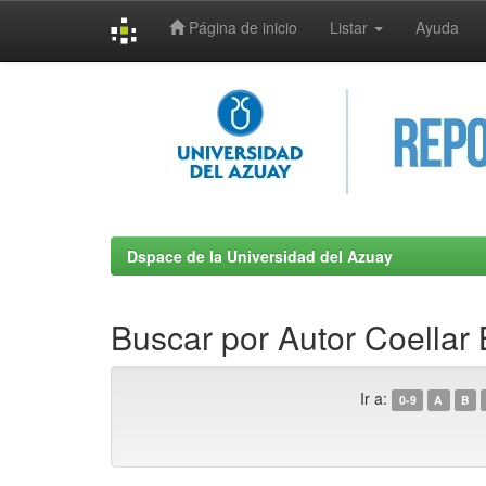
Página de inicio
Listar
Ayuda
Skip
navigation
Dspace de la Universidad del Azuay
Buscar por Autor Coellar
Ir a:
0-9
A
B