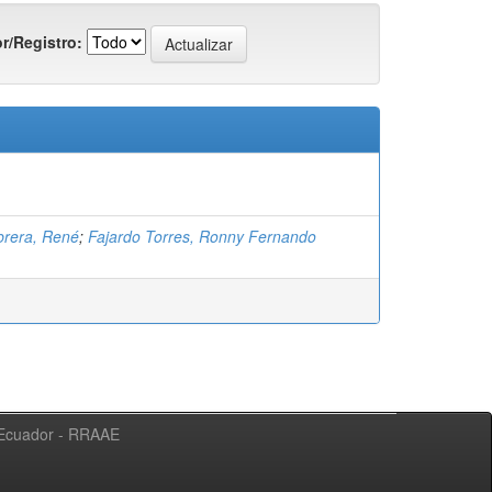
r/Registro:
brera, René
;
Fajardo Torres, Ronny Fernando
l Ecuador - RRAAE