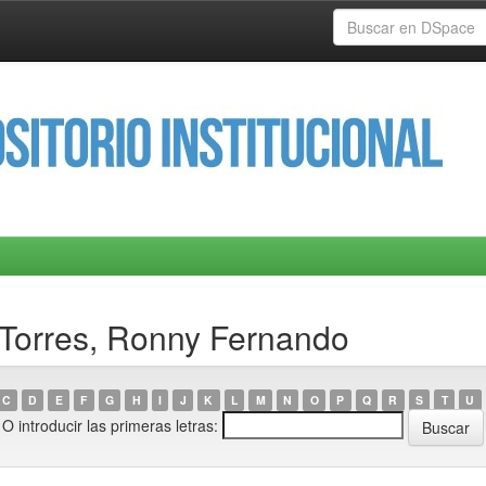
 Torres, Ronny Fernando
C
D
E
F
G
H
I
J
K
L
M
N
O
P
Q
R
S
T
U
O introducir las primeras letras: