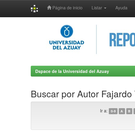
Página de inicio
Listar
Ayuda
Skip
navigation
Dspace de la Universidad del Azuay
Buscar por Autor Fajardo
Ir a:
0-9
A
B