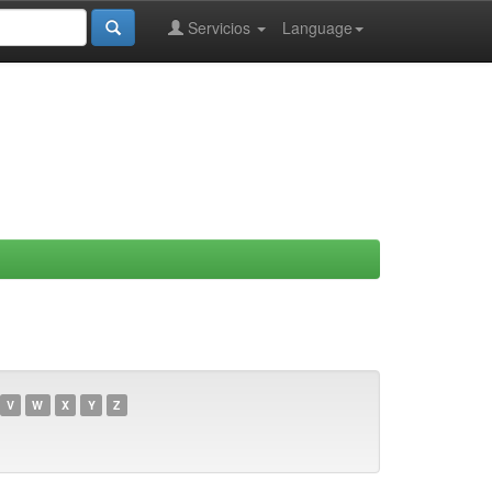
Servicios
Language
V
W
X
Y
Z